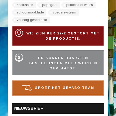
nestkasten
papegaai
princess of wales
schoonmaaklade
voedersysteem
volledig geschroefd
WIJ ZIJN PER 22-2 GESTOPT MET
DE PRODUCTIE.
ER KUNNEN DUS GEEN
BESTELLINGEN MEER WORDEN
GEPLAATST.
GROET HET GEVABO TEAM
NIEUWSBRIEF