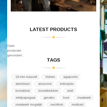
LATEST PRODUCTS
Geen
producten
gevonden!...
TAGS
18 mm massief
Voliere
agapornis
aluminium
amazone
betonplex
broedblok
broedblokken.
edel
edelpapegaai
gevabo
hout
maatwerk
maatwerk mogelijk
nachthok
nestkast