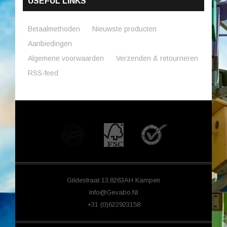
USEFUL LINKS
Betaalmethoden
Nieuwste producten
Aanbiedingen
Algemene voorwaarden
Verzenden & retourneren
RSS-feed
Gildestraat 13,8263AH Kampen
Info@gevabo.nl
+31 (0)622923158