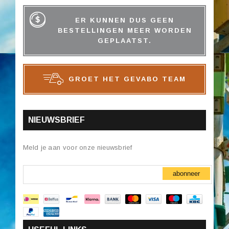
ER KUNNEN DUS GEEN
BESTELLINGEN MEER WORDEN
GEPLAATST.
GROET HET GEVABO TEAM
NIEUWSBRIEF
Meld je aan voor onze nieuwsbrief
abonneer